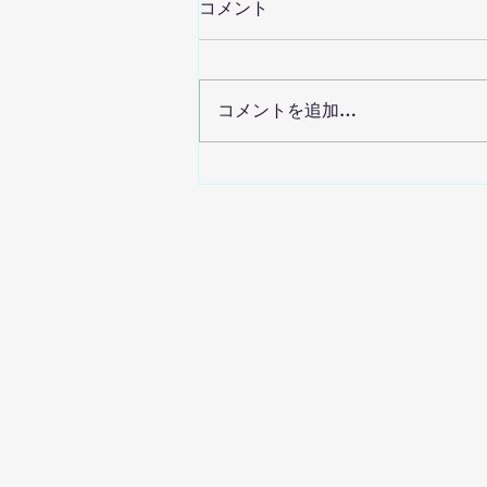
コメント
コメントを追加…
客室用エアコン設置のお知ら
せ
スポーツドミ