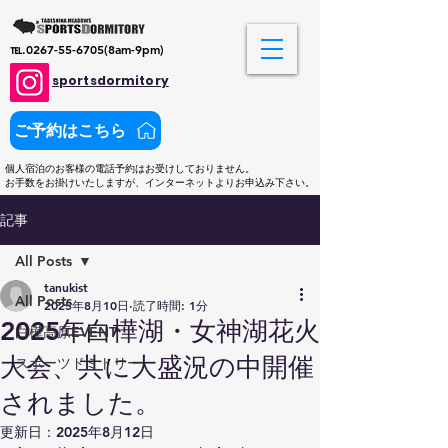
​℡.0267-55-6705(8am-9pm)
sportsdormitory
ご予約はこちら
​個人宿泊のお客様の電話予約はお受けしておりません。
お手数をお掛けいたしますが、インターネットよりお申込み下さい。
記事
All Posts
tanukist
All Posts
2025年8月10日
読了時間: 1分
2025年白樺湖・女神湖花火
白樺高原EVENT
大会、共に大盛況の中開催
スポーツドミトリー
されました。
更新日：
2025年8月12日