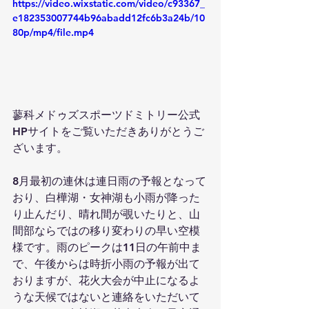
https://video.wixstatic.com/video/c93367_
e182353007744b96abadd12fc6b3a24b/10
80p/mp4/file.mp4
蓼科メドゥズスポーツドミトリー公式
HPサイトをご覧いただきありがとうご
ざいます。
8月最初の連休は連日雨の予報となって
おり、白樺湖・女神湖も小雨が降った
り止んだり、晴れ間が覗いたりと、山
間部ならではの移り変わりの早い空模
様です。雨のピークは11日の午前中ま
で、午後からは時折小雨の予報が出て
おりますが、花火大会が中止になるよ
うな天候ではないと連絡をいただいて